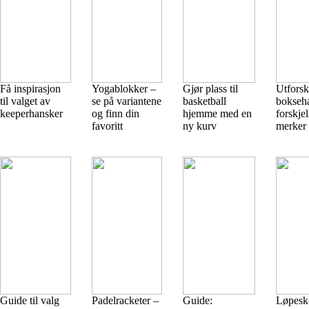
Få inspirasjon
Yogablokker –
Gjør plass til
Utforsk
til valget av
se på variantene
basketball
bokseha
keeperhansker
og finn din
hjemme med en
forskjel
favoritt
ny kurv
merker 
Guide til valg
Padelracketer –
Guide:
Løpesk