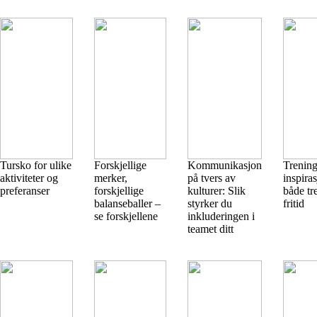
Tursko for ulike
Forskjellige
Kommunikasjon
Trening
aktiviteter og
merker,
på tvers av
inspiras
preferanser
forskjellige
kulturer: Slik
både tr
balanseballer –
styrker du
fritid
se forskjellene
inkluderingen i
teamet ditt