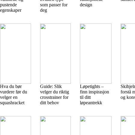
pustende
som passer for
design
egenskaper
deg
Hva du bør
Guide: Slik
Løpetights –
Skihjel
vurdere før du
velger du riktig
finn inspirasjon
forstå m
velger en
crosstrainer for
til ditt
og kons
squashracket
ditt behov
løpeantrekk