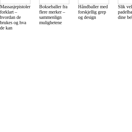
Massasjepistoler
Bokseballer fra
Håndballer med
Slik ve
forklart –
flere merker –
forskjellig grep
padelbal
hvordan de
sammenlign
og design
dine b
brukes og hva
mulighetene
de kan