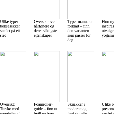
Ulike typer
Oversikt over
Typer manualer
Finn n
boksesekker
hårfønere og
forklart – finn
inspiras
samlet på ett
deres viktigste
den varianten
utvalge
sted
egenskaper
som passer for
yogama
deg
Oversikt:
Foamroller-
Skijakker i
Ulike p
Tursko med
guide – finn ut
moderne og
presente
vanntette og
hvilken type
funksjonelle
samlet 