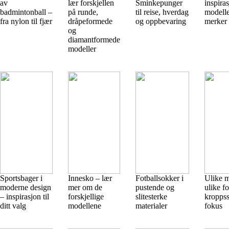
av
lær forskjellen
Sminkepunger
inspiras
badmintonball –
på runde,
til reise, hverdag
modelle
fra nylon til fjær
dråpeformede
og oppbevaring
merker
og
diamantformede
modeller
Sportsbager i
Innesko – lær
Fotballsokker i
Ulike m
moderne design
mer om de
pustende og
ulike f
– inspirasjon til
forskjellige
slitesterke
kroppss
ditt valg
modellene
materialer
fokus