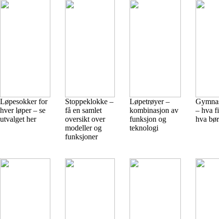
Løpesokker for
Stoppeklokke –
Løpetrøyer –
Gymnas
hver løper – se
få en samlet
kombinasjon av
– hva f
utvalget her
oversikt over
funksjon og
hva bør
modeller og
teknologi
funksjoner