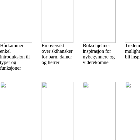
Hårkammer –
En oversikt
Boksehjelmer –
Tredemø
enkel
over skihansker
inspirasjon for
muligh
introduksjon til
for barn, damer
nybegynnere og
bli insp
typer og
og herrer
viderekomne
funksjoner