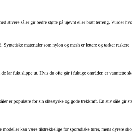
med stivere såler gir bedre støtte på ujevnt eller bratt terreng. Vurder h
d. Syntetiske materialer som nylon og mesh er lettere og tørker raske
ar fukt slippe ut. Hvis du ofte går i fuktige områder, er vanntette s
r er populære for sin slitestyrke og gode trekkraft. En stiv såle gir stab
 modeller kan være tilstrekkelige for sporadiske turer, mens dyrere sko 