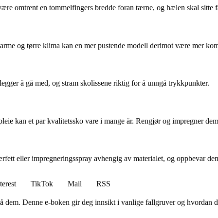
være omtrent en tommelfingers bredde foran tærne, og hælen skal sitte fa
. I varme og tørre klima kan en mer pustende modell derimot være mer kom
legger å gå med, og stram skolissene riktig for å unngå trykkpunkter.
leie kan et par kvalitetssko vare i mange år. Rengjør og impregner dem 
ærfett eller impregneringsspray avhengig av materialet, og oppbevar dem 
terest
TikTok
Mail
RSS
å dem. Denne e-boken gir deg innsikt i vanlige fallgruver og hvordan du