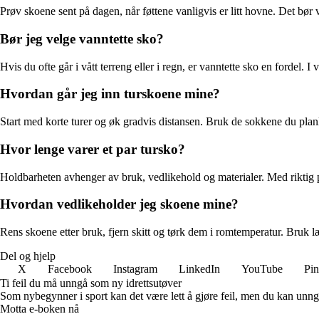
Prøv skoene sent på dagen, når føttene vanligvis er litt hovne. Det bør 
Bør jeg velge vanntette sko?
Hvis du ofte går i vått terreng eller i regn, er vanntette sko en fordel
Hvordan går jeg inn turskoene mine?
Start med korte turer og øk gradvis distansen. Bruk de sokkene du plan
Hvor lenge varer et par tursko?
Holdbarheten avhenger av bruk, vedlikehold og materialer. Med riktig p
Hvordan vedlikeholder jeg skoene mine?
Rens skoene etter bruk, fjern skitt og tørk dem i romtemperatur. Bruk l
Del og hjelp
X
Facebook
Instagram
LinkedIn
YouTube
Pin
Ti feil du må unngå som ny idrettsutøver
Som nybegynner i sport kan det være lett å gjøre feil, men du kan unng
Motta e-boken nå