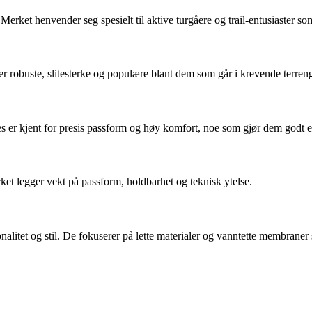
erket henvender seg spesielt til aktive turgåere og trail-entusiaster so
er robuste, slitesterke og populære blant dem som går i krevende terren
r kjent for presis passform og høy komfort, noe som gjør dem godt egne
 Merket legger vekt på passform, holdbarhet og teknisk ytelse.
alitet og stil. De fokuserer på lette materialer og vanntette membraner 