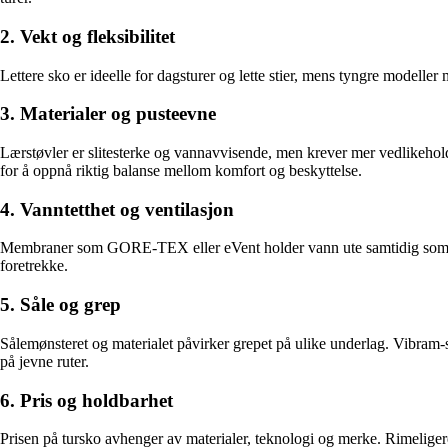
2. Vekt og fleksibilitet
Lettere sko er ideelle for dagsturer og lette stier, mens tyngre modeller 
3. Materialer og pusteevne
Lærstøvler er slitesterke og vannavvisende, men krever mer vedlikehol
for å oppnå riktig balanse mellom komfort og beskyttelse.
4. Vanntetthet og ventilasjon
Membraner som GORE-TEX eller eVent holder vann ute samtidig som de l
foretrekke.
5. Såle og grep
Sålemønsteret og materialet påvirker grepet på ulike underlag. Vibram-såle
på jevne ruter.
6. Pris og holdbarhet
Prisen på tursko avhenger av materialer, teknologi og merke. Rimeligere