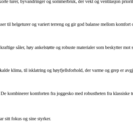
korte turer, byvandringer og sommerbruk, der vekt og ventilasjon priorit
er til helgeturer og variert terreng og gir god balanse mellom komfort og
aftige såler, høy ankelstøtte og robuste materialer som beskytter mot stø
kalde klima, til isklatring og høyfjellsforhold, der varme og grep er avg
k. De kombinerer komforten fra joggesko med robustheten fra klassiske t
sitt fokus og sine styrker.