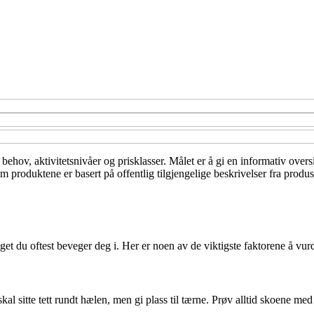
behov, aktivitetsnivåer og prisklasser. Målet er å gi en informativ oversi
m produktene er basert på offentlig tilgjengelige beskrivelser fra produs
nget du oftest beveger deg i. Her er noen av de viktigste faktorene å vur
al sitte tett rundt hælen, men gi plass til tærne. Prøv alltid skoene me