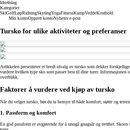
Idrettslag
Kategorier
Ski
Golf
Løp
Ridning
Skyting
Yoga
Fitness
Kamp
Vedde
Kosthold
Min konto
Opprett konto
Nyheter e-post
Tursko for ulike aktiviteter og preferanser
Artikkelen presenterer et bredt utvalg av tursko som dekker forskjellige 
vurdere hvilken type sko som passer best til dine turer. Informasjonen o
overblikk.
Faktorer å vurdere ved kjøp av tursko
Når du velger tursko, bør du ta hensyn til både komfort, støtte og terre
1. Passform og komfort
En god passform er avgjørende for å unngå gnagsår og tretthet. Skoen sk
turer.