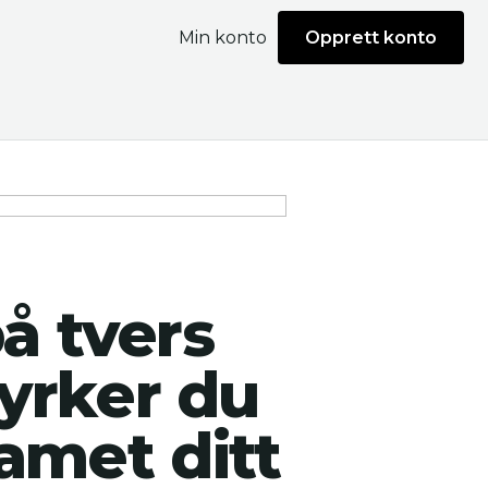
Min konto
Opprett konto
å tvers
tyrker du
amet ditt