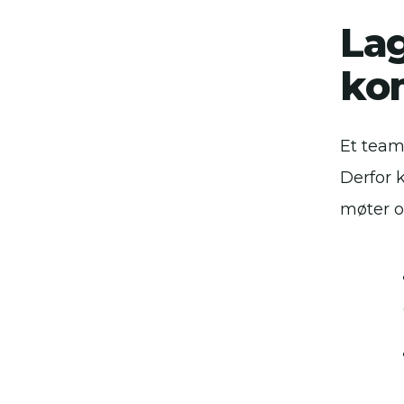
Lag
ko
Et team
Derfor 
møter o