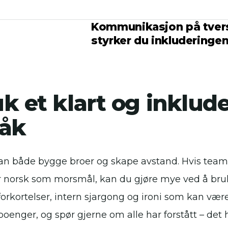
Kommunikasjon på tvers 
styrker du inkluderingen
k et klart og inklud
råk
an både bygge broer og skape avstand. Hvis team
r norsk som morsmål, kan du gjøre mye ved å bruke
orkortelser, intern sjargong og ironi som kan være
 poenger, og spør gjerne om alle har forstått – det