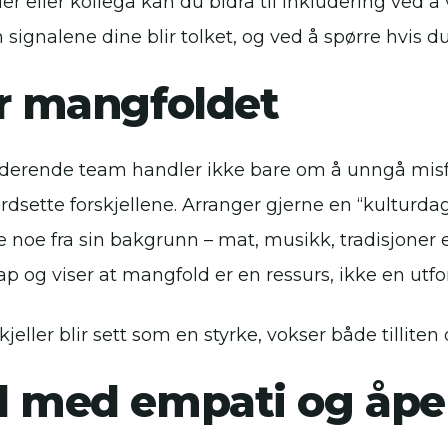
er eller kollega kan du bidra til inkludering ve
signalene dine blir tolket, og ved å spørre hvis du
r mangfoldet
uderende team handler ikke bare om å unngå misfo
dsette forskjellene. Arranger gjerne en “kulturdag” 
 noe fra sin bakgrunn – mat, musikk, tradisjoner el
ap og viser at mangfold er en ressurs, ikke en utfo
kjeller blir sett som en styrke, vokser både tillite
d med empati og åpe