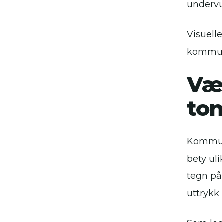
undervu
Visuell
kommuni
Vær
to
Kommuni
bety uli
tegn på
uttrykk 