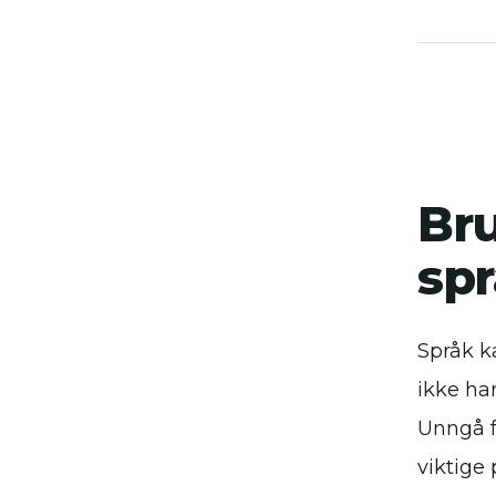
Bru
sp
Språk k
ikke ha
Unngå f
viktige