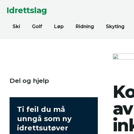
Idrettslag
Ski
Golf
Løp
Ridning
Skyting
Del og hjelp
Ko
av
Ti feil du må
unngå som ny
in
idrettsutøver