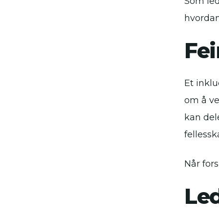
Som led
hvordan 
Fei
Et inkl
om å ver
kan dele
fellessk
Når fors
Le