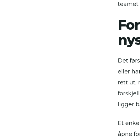
teamet f
For
nys
Det før
eller h
rett ut,
forskjel
ligger 
Et enke
åpne fo