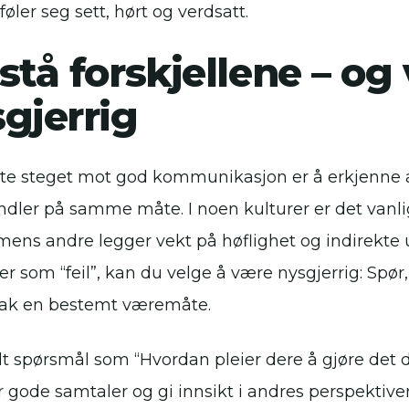
øler seg sett, hørt og verdsatt.
stå forskjellene – og
gjerrig
ste steget mot god kommunikasjon er å erkjenne at
andler på samme måte. I noen kulturer er det vanli
 mens andre legger vekt på høflighet og indirekte ut
ler som “feil”, kan du velge å være nysgjerrig: Spør
bak en bestemt væremåte.
lt spørsmål som “Hvordan pleier dere å gjøre det
r gode samtaler og gi innsikt i andres perspektiver