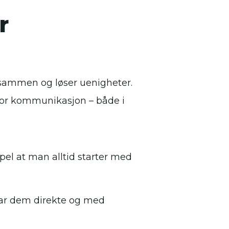
r
 sammen og løser uenigheter.
r for kommunikasjon – både i
el at man alltid starter med
ar dem direkte og med