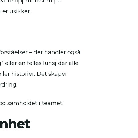
d å være oppmerksom på
 er usikker.
rståelser – det handler også
eller en felles lunsj der alle
ler historier. Det skaper
rdring.
n og samholdet i teamet.
nhet