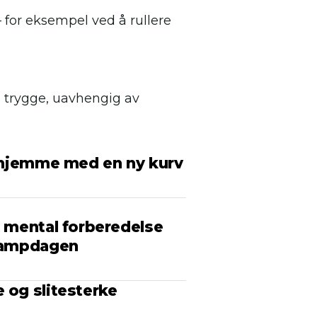
 for eksempel ved å rullere
eg trygge, uavhengig av
ll hjemme med en ny kurv
k mental forberedelse
 kampdagen
 og slitesterke