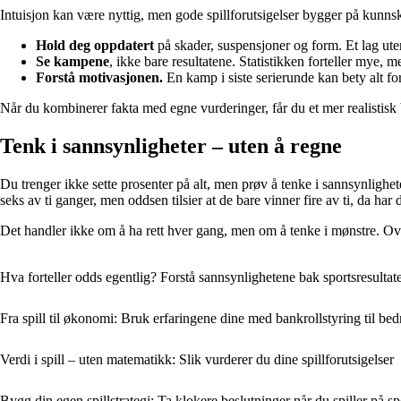
Intuisjon kan være nyttig, men gode spillforutsigelser bygger på kunnska
Hold deg oppdatert
på skader, suspensjoner og form. Et lag uten 
Se kampene
, ikke bare resultatene. Statistikken forteller mye, m
Forstå motivasjonen.
En kamp i siste serierunde kan bety alt for
Når du kombinerer fakta med egne vurderinger, får du et mer realistisk
Tenk i sannsynligheter – uten å regne
Du trenger ikke sette prosenter på alt, men prøv å tenke i sannsynlighete
seks av ti ganger, men oddsen tilsier at de bare vinner fire av ti, da har 
Det handler ikke om å ha rett hver gang, men om å tenke i mønstre. Over
Hva forteller odds egentlig? Forstå sannsynlighetene bak sportsresultat
Fra spill til økonomi: Bruk erfaringene dine med bankrollstyring til be
Verdi i spill – uten matematikk: Slik vurderer du dine spillforutsigelser
Bygg din egen spillstrategi: Ta klokere beslutninger når du spiller på sp