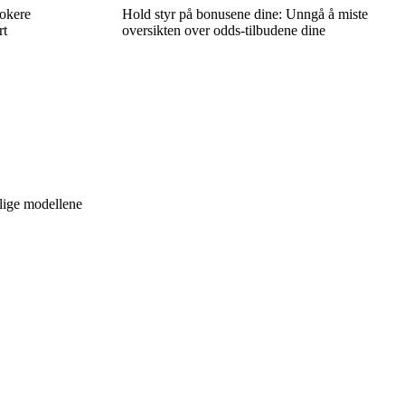
lokere
Hold styr på bonusene dine: Unngå å miste
rt
oversikten over odds-tilbudene dine
lige modellene