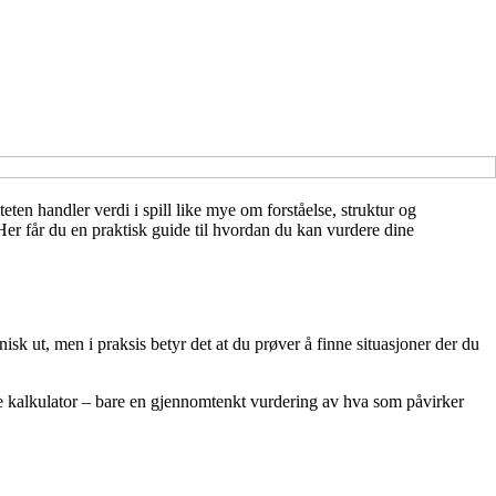
ten handler verdi i spill like mye om forståelse, struktur og
er får du en praktisk guide til hvordan du kan vurdere dine
nisk ut, men i praksis betyr det at du prøver å finne situasjoner der du
ikke kalkulator – bare en gjennomtenkt vurdering av hva som påvirker