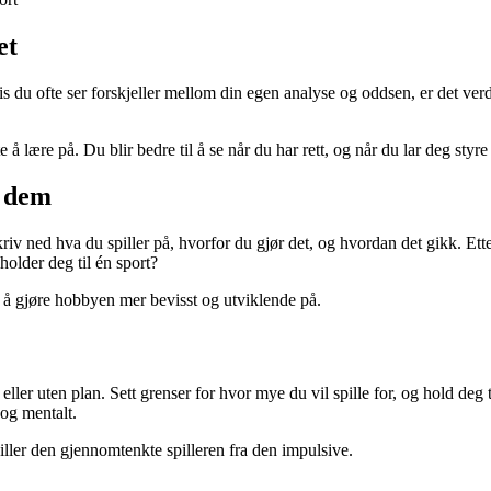
et
 du ofte ser forskjeller mellom din egen analyse og oddsen, er det ve
re på. Du blir bedre til å se når du har rett, og når du lar deg styre av 
v dem
iv ned hva du spiller på, hvorfor du gjør det, og hvordan det gikk. Ette
holder deg til én sport?
e å gjøre hobbyen mer bevisst og utviklende på.
eller uten plan. Sett grenser for hvor mye du vil spille for, og hold deg 
og mentalt.
 skiller den gjennomtenkte spilleren fra den impulsive.