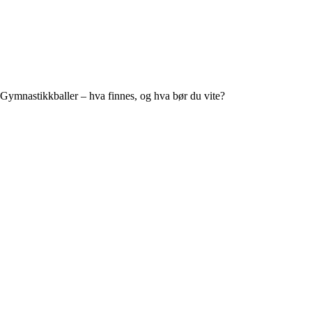
Gymnastikkballer – hva finnes, og hva bør du vite?