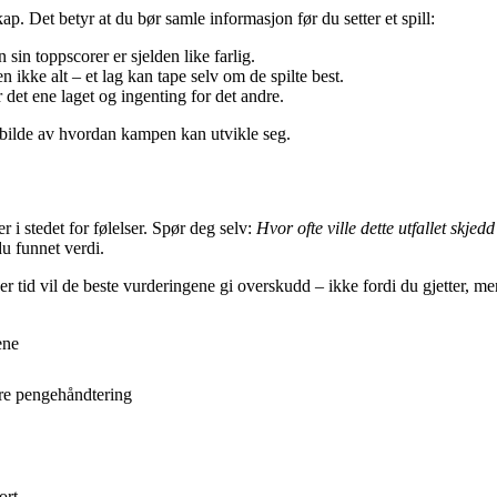
p. Det betyr at du bør samle informasjon før du setter et spill:
sin toppscorer er sjelden like farlig.
en ikke alt – et lag kan tape selv om de spilte best.
 det ene laget og ingenting for det andre.
 bilde av hvordan kampen kan utvikle seg.
r i stedet for følelser. Spør deg selv:
Hvor ofte ville dette utfallet skjed
du funnet verdi.
 tid vil de beste vurderingene gi overskudd – ikke fordi du gjetter, me
ene
dre pengehåndtering
ort