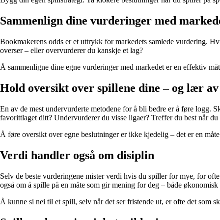
Sammenlign dine vurderinger med marked
Bookmakerens odds er et uttrykk for markedets samlede vurdering. Hvis
overser – eller overvurderer du kanskje et lag?
Å sammenligne dine egne vurderinger med markedet er en effektiv måte å læ
Hold oversikt over spillene dine – og lær a
En av de mest undervurderte metodene for å bli bedre er å føre logg. Skr
favorittlaget ditt? Undervurderer du visse ligaer? Treffer du best når du 
Å føre oversikt over egne beslutninger er ikke kjedelig – det er en måt
Verdi handler også om disiplin
Selv de beste vurderingene mister verdi hvis du spiller for mye, for ofte 
også om å spille på en måte som gir mening for deg – både økonomisk 
Å kunne si nei til et spill, selv når det ser fristende ut, er ofte det som