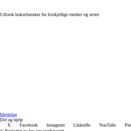
Utforsk boksehansker fra forskjellige merker og serier
Idrettslag
Del og hjelp
X
Facebook
Instagram
LinkedIn
YouTube
Pin
© Beskyttet av lov om opphavsrett.