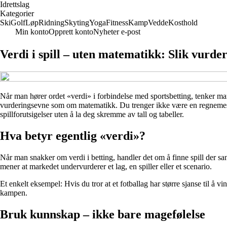
Idrettslag
Kategorier
Ski
Golf
Løp
Ridning
Skyting
Yoga
Fitness
Kamp
Vedde
Kosthold
Min konto
Opprett konto
Nyheter e-post
Verdi i spill – uten matematikk: Slik vurder
Når man hører ordet «verdi» i forbindelse med sportsbetting, tenker mang
vurderingsevne som om matematikk. Du trenger ikke være en regnemester
spillforutsigelser uten å la deg skremme av tall og tabeller.
Hva betyr egentlig «verdi»?
Når man snakker om verdi i betting, handler det om å finne spill der sann
mener at markedet undervurderer et lag, en spiller eller et scenario.
Et enkelt eksempel: Hvis du tror at et fotballag har større sjanse til å
kampen.
Bruk kunnskap – ikke bare magefølelse