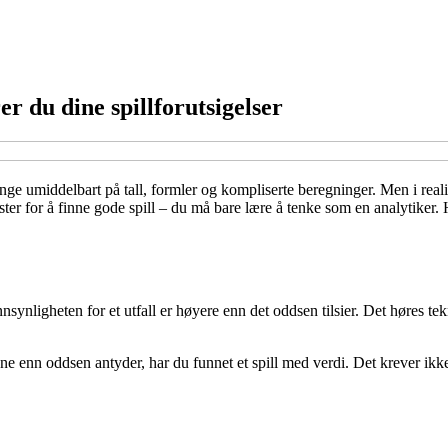
er du dine spillforutsigelser
e umiddelbart på tall, formler og kompliserte beregninger. Men i realite
 for å finne gode spill – du må bare lære å tenke som en analytiker. H
synligheten for et utfall er høyere enn det oddsen tilsier. Det høres tek
 vinne enn oddsen antyder, har du funnet et spill med verdi. Det krever 