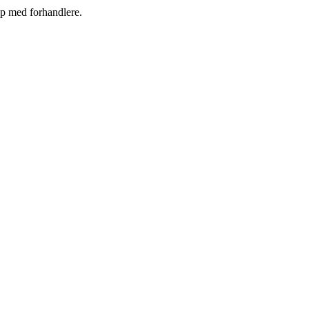
kap med forhandlere.