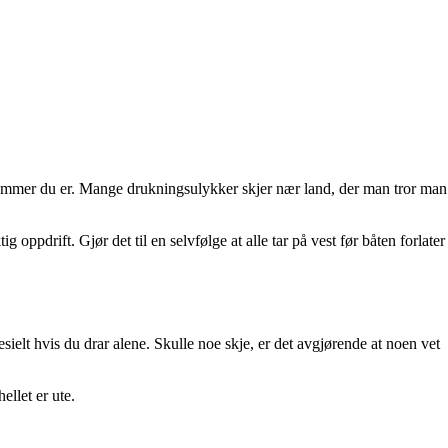
 svømmer du er. Mange drukningsulykker skjer nær land, der man tror man
ig oppdrift. Gjør det til en selvfølge at alle tar på vest før båten forlater
ielt hvis du drar alene. Skulle noe skje, er det avgjørende at noen vet
ellet er ute.