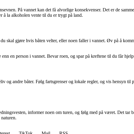
vnen. På vannet kan det få alvorlige konsekvenser. Det er de samme pr
 å la alkoholen vente til du er trygt på land.
a du skal gjøre hvis båten velter, eller noen faller i vannet. Øv på å ko
 enn en person i vannet. Bevar roen, og spar på kreftene til du får hjel
iv og andre båter. Følg fartsgrenser og lokale regler, og vis hensyn til
 redningsvesten, informer noen om turen, og følg med på været. Det tar b
 naturen.
terest
TikTok
Mail
RSS