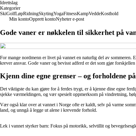
Idrettslag
Kategorier
Ski
Golf
Løp
Ridning
Skyting
Yoga
Fitness
Kamp
Vedde
Kosthold
Min konto
Opprett konto
Nyheter e-post
Gode vaner er nøkkelen til sikkerhet på va
For mange nordmenn er livet på vannet en naturlig del av sommeren. Ente
krever ansvar. Gode vaner og bevisst adferd er det som gjør forskjellen 
Kjenn dine egne grenser – og forholdene på
Det viktigste du kan gjøre for å ferdes trygt, er å kjenne dine egne fer
sjekke værmeldingen, og vær spesielt oppmerksom på vindretning, bølge
Vær også klar over at vannet i Norge ofte er kaldt, selv på varme sommer
land, og unngå å legge ut alene i krevende forhold.
Lek i vannet styrker barn: Fokus på motorikk, selvtillit og bevegelsesg