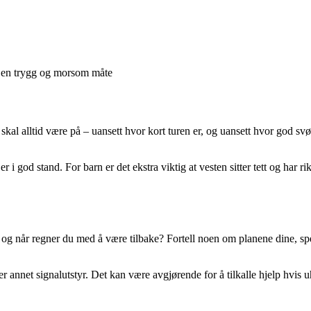
å en trygg og morsom måte
 skal alltid være på – uansett hvor kort turen er, og uansett hvor god
 i god stand. For barn er det ekstra viktig at vesten sitter tett og har rikt
og når regner du med å være tilbake? Fortell noen om planene dine, spes
r annet signalutstyr. Det kan være avgjørende for å tilkalle hjelp hvis uh