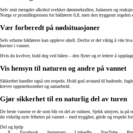
Selv små mengder alkohol svekker dømmekraften, balansen og reaksjonse
Norge er promillegrensen for båtførere 0,8, men den tryggeste regelen er
Vær forberedt på nødsituasjoner
Selv erfarne båtførere kan oppleve uhell. Derfor er det viktig å vite hv
havner i vannet.
Hvis du kvelver, hold deg ved båten – den flyter og er lettere å oppdage
Vis hensyn til naturen og andre på vannet
Sikkerhet handler også om respekt. Hold god avstand til badende, fuglel
krever oppmerksomhet og samarbeid.
Gjør sikkerhet til en naturlig del av turen
De beste vanene er de som blir en del av rutinen. Sjekk utstyret, ta på
du virkelig nyte friheten på vannet – med trygghet, glede og respekt for
Del og hjelp
X
Facebook
Instagram
LinkedIn
YouTube
Pin