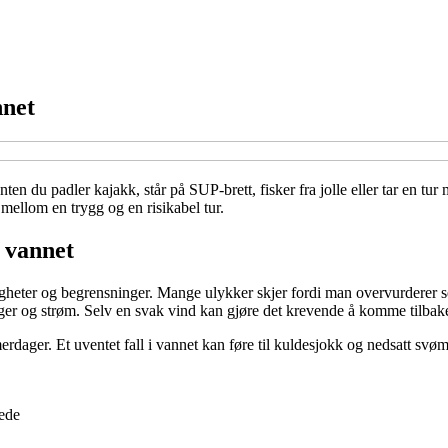
nnet
n du padler kajakk, står på SUP-brett, fisker fra jolle eller tar en tur
mellom en trygg og en risikabel tur.
 vannet
digheter og begrensninger. Mange ulykker skjer fordi man overvurderer se
r og strøm. Selv en svak vind kan gjøre det krevende å komme tilbake 
dager. Et uventet fall i vannet kan føre til kuldesjokk og nedsatt svømm
lede